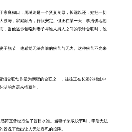
于家庭糊口；周琳则是一个贤妻良母，长远以还，她把一切
大波涛，家庭融洽，行状安定。但正在某一天，李浩倏地挖
而，当他逐步领略到妻子与谁人男人之间的暧昧合联时，他
妻子脱节，他感觉无法言喻的疾苦与无力。这种疾苦不光来
鸳侣合联动作最为亲密的合联之一，往往正在长远的相处中
纯洁的言语来描摹的。
感简直曾经抵达了盲目水准。当妻子采取脱节时，李浩无法
的景况下做出让人无法容忍的投降。