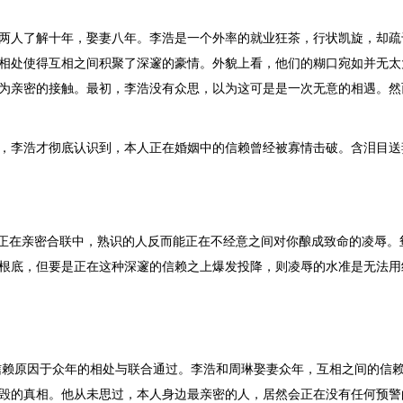
人了解十年，娶妻八年。李浩是一个外率的就业狂
茶
，行状凯旋，却疏
相处使得互相之间积聚了深邃的豪情。外貌上看，他们的糊口宛如并无太
为亲密的接触。最初，李浩没有众思，以为这可是是一次无意的相遇。然
李浩才彻底认识到，本人正在婚姻中的信赖曾经被寡情击破。含泪目送
正在亲密合联中，熟识的人反而能正在不经意之间对你酿成致命的凌辱。
根底，但要是正在这种深邃的信赖之上爆发投降，则凌辱的水准是无法用
原因于众年的相处与联合通过。李浩和周琳娶妻众年，互相之间的信赖
毁的真相。他从未思过，本人身边最亲密的人，居然会正在没有任何预警