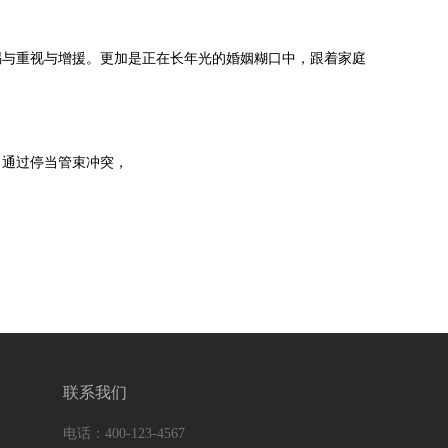
与重视与增援。更加是正在长年光的婚姻糊口中，跟着家庭
通过停当管束冲突，
联系我们
电话：400-123-4567