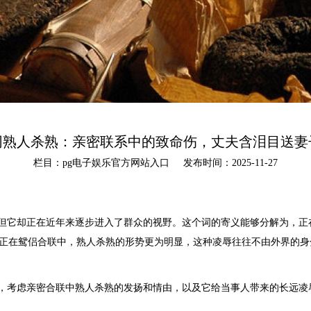
官网熟人杀熟：亲密联系中的致命伤，丈夫含泪目送妻
栏目：pg电子娱乐官方网站入口
发布时间：2025-11-27
但它却正在近年来逐步进入了群众的视野。这个词的寄义能够分解为，正
正在鸳侣合联中，熟人杀熟的形势更为明显，这种凌辱往往不由外界的身
，考虑亲密合联中熟人杀熟的发扬和情由，以及它给当事人带来的长远凌