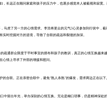
妇，长远正在顾问家庭和孩子的压力中，也逐步感觉本人被藐视和寂寞。
马虎了另一方的心情需求。李浩将更众的元气心灵参加到行状中，藐
有实时挖掘对方的逆境，导致了合联的疏远和裂缝的加深。
通群众限度于平时事宜的摆布和孩子的教训，真正的心情互换越来越少。
在心情上寻求了外部的增援和慰问。
的合联。正在亲密合联中，避免“熟人杀熟”的爆发，需求两边正在以下
中留出年光，举办深刻的心情互换。无论是糊口琐事，仍是精神深处的