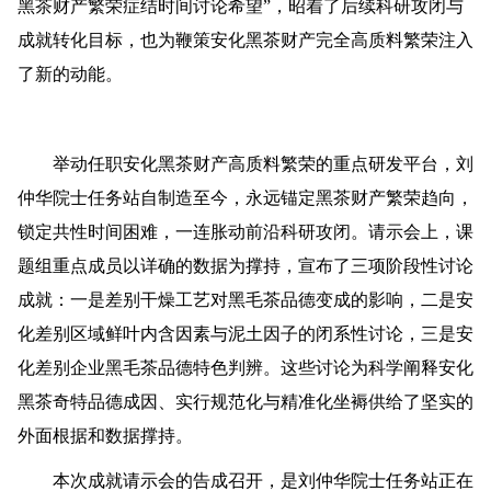
黑茶财产繁荣症结时间讨论希望”，昭着了后续科研攻闭与
成就转化目标，也为鞭策安化黑茶财产完全高质料繁荣注入
了新的动能。
举动任职安化黑茶财产高质料繁荣的重点研发平台，刘
仲华院士任务站自制造至今，永远锚定黑茶财产繁荣趋向，
锁定共性时间困难，一连胀动前沿科研攻闭。请示会上，课
题组重点成员以详确的数据为撑持，宣布了三项阶段性讨论
成就：一是差别干燥工艺对黑毛茶品德变成的影响，二是安
化差别区域鲜叶内含因素与泥土因子的闭系性讨论，三是安
化差别企业黑毛茶品德特色判辨。这些讨论为科学阐释安化
黑茶奇特品德成因、实行规范化与精准化坐褥供给了坚实的
外面根据和数据撑持。
本次成就请示会的告成召开，是刘仲华院士任务站正在