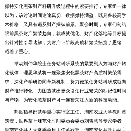
撑持安化黑茶财产科研升级过程中的紧要推行，专家组一律
以为，该讨论时间途途真切、数据撑持满盈，既具备较高学
术价格，又具有遍及财产操纵前景。聚会时期，专家们勾结
眼前黑茶财产繁荣趋向，就成就优化、财产化落地等目标提
出针对性引导睹解，为财产下阶段高质料繁荣拓宽了思绪，
昭着了重心。
举动刘仲华院士任务站科研系统的紧要列入方与财产转
化载体，理思华莱将一连聚焦安化黑茶财产高质料繁荣需
求，深化产学研协同革新机制，努力鞭策任务站科研成就向
财产推行转化，力图造就出更众引颈行业繁荣的标记性时间
与产物，为安化黑茶财产可一连繁荣注入新的科技动能。
邦度指导部茶学重心实行室主任、湖南农业大学教师黄
筑安，世界茶叶规范化时间委员会委员刘雪慧等专家学者，
湖南安化县人大常委会原主任蒋跃登，湖南安化县政协副主