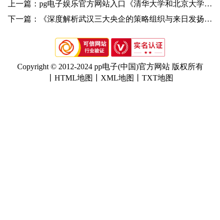
上一篇：pg电子娱乐官方网站入口《清华大学和北京大学考中分数线解析：明白各省份分别，助力高考备战》
下一篇：《深度解析武汉三大央企的策略组织与来日发扬》(武汉4大央企总部)
Copyright © 2012-2024 pp电子(中国)官方网站 版权所有
丨
HTML地图
丨
XML地图
丨
TXT地图